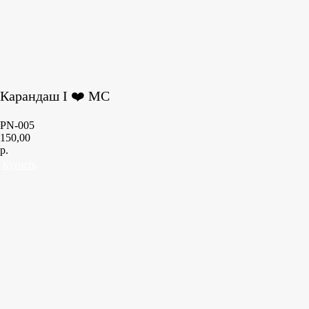
Карандаш I ❤️ MC
PN-005
150,00
р.
Купить